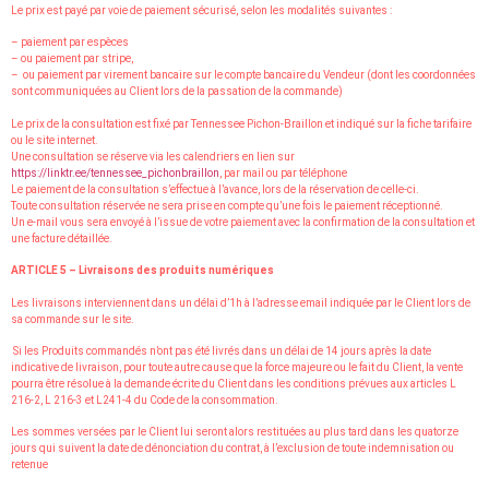
Le prix est payé par voie de paiement sécurisé, selon les modalités suivantes :
– paiement par espèces
– ou paiement par stripe,
– ou paiement par virement bancaire sur le compte bancaire du Vendeur (dont les coordonnées
sont communiquées au Client lors de la passation de la commande)
Le prix de la consultation est fixé par Tennessee Pichon-Braillon et indiqué sur la fiche tarifaire
ou le site internet.
Une consultation se réserve via les calendriers en lien sur
https://linktr.ee/tennessee_pichonbraillon
, par mail ou par téléphone
Le paiement de la consultation s’effectue à l’avance, lors de la réservation de celle-ci.
Toute consultation réservée ne sera prise en compte qu’une fois le paiement réceptionné.
Un e-mail vous sera envoyé à l’issue de votre paiement avec la confirmation de la consultation et
une facture détaillée.
ARTICLE 5 – Livraisons des produits numériques
Les livraisons interviennent dans un délai d’1h à l’adresse email indiquée par le Client lors de
sa commande sur le site.
Si les Produits commandés n’ont pas été livrés dans un délai de 14 jours après la date
indicative de livraison, pour toute autre cause que la force majeure ou le fait du Client, la vente
pourra être résolue à la demande écrite du Client dans les conditions prévues aux articles L
216-2, L 216-3 et L241-4 du Code de la consommation.
Les sommes versées par le Client lui seront alors restituées au plus tard dans les quatorze
jours qui suivent la date de dénonciation du contrat, à l’exclusion de toute indemnisation ou
retenue