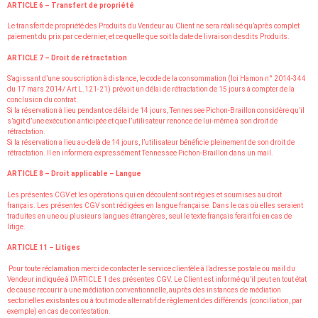
ARTICLE 6 – Transfert de propriété
Le transfert de propriété des Produits du Vendeur au Client ne sera réalisé qu’après complet
paiement du prix par ce dernier, et ce quelle que soit la date de livraison desdits Produits.
ARTICLE 7 – Droit de rétractation
S’agissant d’une souscription à distance, le code de la consommation (loi Hamon n° 2014-344
du 17 mars 2014/ Art L.121-21) prévoit un délai de rétractation de 15 jours à compter de la
conclusion du contrat.
Si la réservation à lieu pendant ce délai de 14 jours, Tennessee Pichon-Braillon considère qu’il
s’agit d’une exécution anticipée et que l’utilisateur renonce de lui-même à son droit de
rétractation.
Si la réservation a lieu au-delà de 14 jours, l’utilisateur bénéficie pleinement de son droit de
rétractation. Il en informera expressément Tennessee Pichon-Braillon dans un mail.
ARTICLE 8 – Droit applicable – Langue
Les présentes CGV et les opérations qui en découlent sont régies et soumises au droit
français. Les présentes CGV sont rédigées en langue française. Dans le cas où elles seraient
traduites en une ou plusieurs langues étrangères, seul le texte français ferait foi en cas de
litige.
ARTICLE 11 – Litiges
Pour toute réclamation merci de contacter le service clientèle à l’adresse postale ou mail du
Vendeur indiquée à l’ARTICLE 1 des présentes CGV. Le Client est informé qu’il peut en tout état
de cause recourir à une médiation conventionnelle, auprès des instances de médiation
sectorielles existantes ou à tout mode alternatif de règlement des différends (conciliation, par
exemple) en cas de contestation.