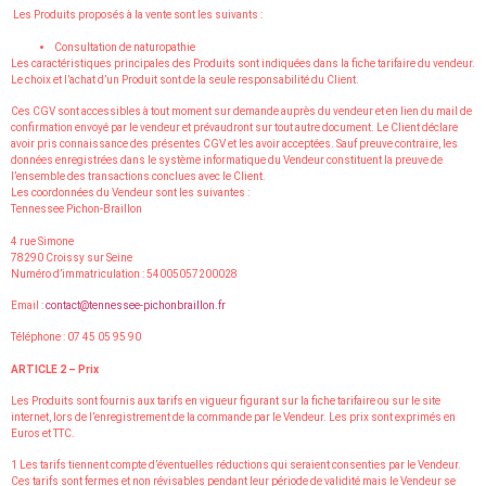
Les Produits proposés à la vente sont les suivants :
Consultation de naturopathie
Les caractéristiques principales des Produits sont indiquées dans la fiche tarifaire du vendeur.
Le choix et l’achat d’un Produit sont de la seule responsabilité du Client.
Ces CGV sont accessibles à tout moment sur demande auprès du vendeur et en lien du mail de
confirmation envoyé par le vendeur et prévaudront sur tout autre document. Le Client déclare
avoir pris connaissance des présentes CGV et les avoir acceptées. Sauf preuve contraire, les
données enregistrées dans le système informatique du Vendeur constituent la preuve de
l’ensemble des transactions conclues avec le Client.
Les coordonnées du Vendeur sont les suivantes :
Tennessee Pichon-Braillon
4 rue Simone
78290 Croissy sur Seine
Numéro d’immatriculation : 54005057200028
Email :
contact@tennessee-pichonbraillon.fr
Téléphone : 07 45 05 95 90
ARTICLE 2 – Prix
Les Produits sont fournis aux tarifs en vigueur figurant sur la fiche tarifaire ou sur le site
internet, lors de l’enregistrement de la commande par le Vendeur. Les prix sont exprimés en
Euros et TTC.
1 Les tarifs tiennent compte d’éventuelles réductions qui seraient consenties par le Vendeur.
Ces tarifs sont fermes et non révisables pendant leur période de validité mais le Vendeur se