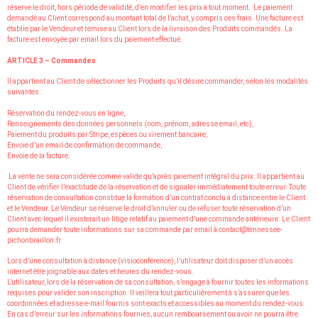
réserve le droit, hors période de validité, d’en modifier les prix à tout moment. Le paiement
demandé au Client correspond au montant total de l’achat, y compris ces frais. Une facture est
établie par le Vendeur et remise au Client lors de la livraison des Produits commandés. La
facture est envoyée par email lors du paiement effectué.
ARTICLE 3 – Commandes
Il appartient au Client de sélectionner les Produits qu’il désire commander, selon les modalités
suivantes :
Réservation du rendez-vous en ligne,
Renseignements des données personnels (nom, prénom, adresse email, etc),
Paiement du produits par Stripe, espèces ou virement bancaire,
Envoie d’un email de confirmation de commande,
Envoie de la facture.
La vente ne sera considérée comme valide qu’après paiement intégral du prix. Il appartient au
Client de vérifier l’exactitude de la réservation et de signaler immédiatement toute erreur. Toute
réservation de consultation constitue la formation d’un contrat conclu à distance entre le Client
et le Vendeur. Le Vendeur se réserve le droit d’annuler ou de refuser toute réservation d’un
Client avec lequel il existerait un litige relatif au paiement d’une commande antérieure. Le Client
pourra demander toute informations sur sa commande par email à contact@tennessee-
pichonbraillon.fr
Lors d’une consultation à distance (visioconférence), l’utilisateur doit disposer d’un accès
internet être joignable aux dates et heures du rendez-vous.
L’utilisateur, lors de la réservation de sa consultation, s’engage à fournir toutes les informations
requises pour valider son inscription. Il veillera tout particulièrement à s’assurer que les
coordonnées et adresse e-mail fournis sont exacts et accessibles au moment du rendez-vous.
En cas d’erreur sur les informations fournies, aucun remboursement ou avoir ne pourra être