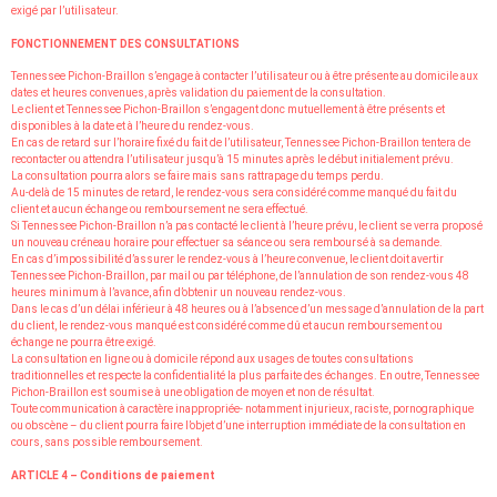
exigé par l’utilisateur.
FONCTIONNEMENT DES CONSULTATIONS
Tennessee Pichon-Braillon s’engage à contacter l’utilisateur ou à être présente au domicile aux
dates et heures convenues, après validation du paiement de la consultation.
Le client et Tennessee Pichon-Braillon s’engagent donc mutuellement à être présents et
disponibles à la date et à l’heure du rendez-vous.
En cas de retard sur l’horaire fixé du fait de l’utilisateur, Tennessee Pichon-Braillon tentera de
recontacter ou attendra l’utilisateur jusqu’à 15 minutes après le début initialement prévu.
La consultation pourra alors se faire mais sans rattrapage du temps perdu.
Au-delà de 15 minutes de retard, le rendez-vous sera considéré comme manqué du fait du
client et aucun échange ou remboursement ne sera effectué.
Si Tennessee Pichon-Braillon n’a pas contacté le client à l’heure prévu, le client se verra proposé
un nouveau créneau horaire pour effectuer sa séance ou sera remboursé à sa demande.
En cas d’impossibilité d’assurer le rendez-vous à l’heure convenue, le client doit avertir
Tennessee Pichon-Braillon, par mail ou par téléphone, de l’annulation de son rendez-vous 48
heures minimum à l’avance, afin d’obtenir un nouveau rendez-vous.
Dans le cas d’un délai inférieur à 48 heures ou à l’absence d’un message d’annulation de la part
du client, le rendez-vous manqué est considéré comme dû et aucun remboursement ou
échange ne pourra être exigé.
La consultation en ligne ou à domicile répond aux usages de toutes consultations
traditionnelles et respecte la confidentialité la plus parfaite des échanges. En outre, Tennessee
Pichon-Braillon est soumise à une obligation de moyen et non de résultat.
Toute communication à caractère inappropriée- notamment injurieux, raciste, pornographique
ou obscène – du client pourra faire l’objet d’une interruption immédiate de la consultation en
cours, sans possible remboursement.
ARTICLE 4 – Conditions de paiement