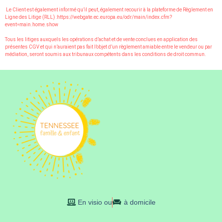
Le Client est également informé qu’il peut, également recourir à la plateforme de Règlement en
Ligne des Litige (RLL) :https://webgate.ec.europa.eu/odr/main/index.cfm?
event=main.home.show
Tous les litiges auxquels les opérations d’achat et de vente conclues en application des
présentes CGV et qui n’auraient pas fait l’objet d’un règlement amiable entre le vendeur ou par
médiation, seront soumis aux tribunaux compétents dans les conditions de droit commun.
En visio ou
à domicile